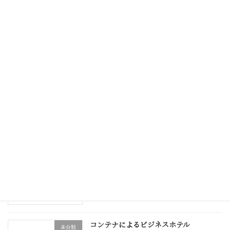
無料で提供、利用していただけるなら
未分類
2026年6月1日
OB施主をいかに大事にするか
未分類
2026年5月20日
変化を望むのか、それとも今までの延長
未分類
線でいくのか
2026年5月10日
コンテナによるビジネスホテル
未分類