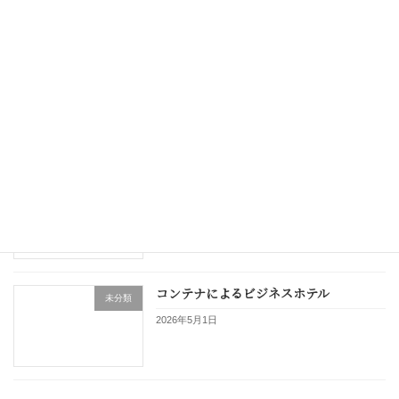
OB施主をいかに大事にするか
未分類
2026年5月20日
変化を望むのか、それとも今までの延長
未分類
線でいくのか
2026年5月10日
コンテナによるビジネスホテル
未分類
2026年5月1日