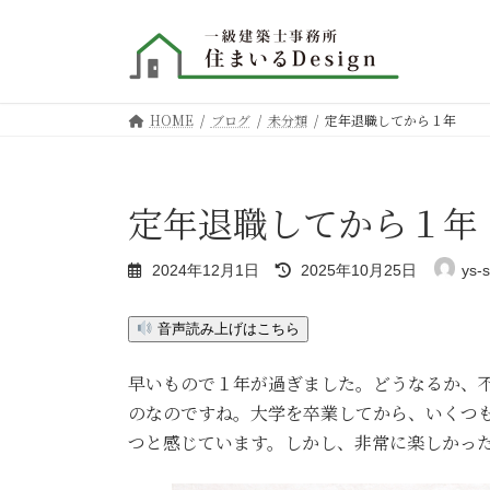
コ
ナ
ン
ビ
テ
ゲ
ン
ー
ツ
シ
HOME
ブログ
未分類
定年退職してから１年
へ
ョ
ス
ン
キ
に
ッ
移
定年退職してから１年
プ
動
最
2024年12月1日
2025年10月25日
ys-
終
更
新
音声読み上げはこちら
日
時
早いもので１年が過ぎました。どうなるか、
:
のなのですね。大学を卒業してから、いくつ
つと感じています。しかし、非常に楽しかっ